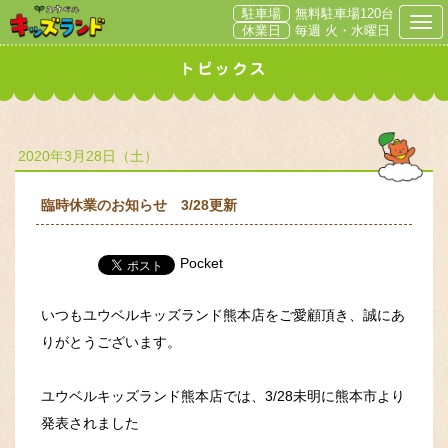
駐車場
無料駐車場120台
Togg
休業日
毎週 火・水曜日
2020年3月28日（土）
臨時休業のお知らせ 3/28更新
Pocket
いつもユウベルキッズランド熊本店をご愛顧頂き、誠にあ
りがとうございます。
ユウベルキッズランド熊本店では、3/28未明に熊本市より
発表されました