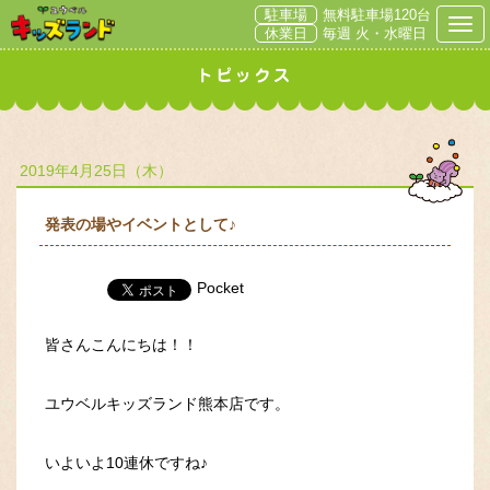
駐車場
無料駐車場120台
Togg
休業日
毎週 火・水曜日
2019年4月25日（木）
発表の場やイベントとして♪
Pocket
皆さんこんにちは！！
ユウベルキッズランド熊本店です。
いよいよ10連休ですね♪